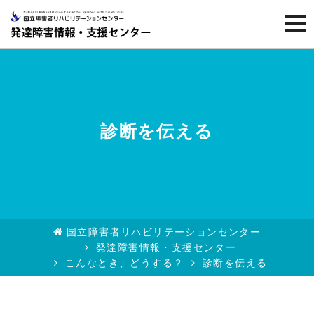
togg
navi
診断を伝える
国立障害者リハビリテーションセンター
発達障害情報・支援センター
こんなとき、どうする？
診断を伝える