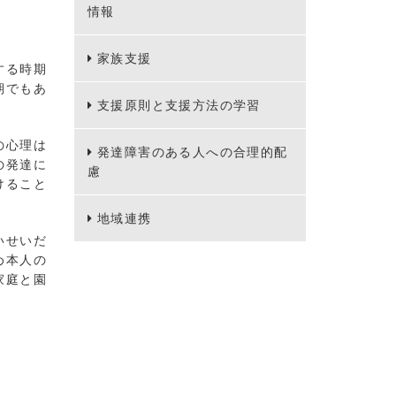
情報
家族支援
する時期
期でもあ
支援原則と支援方法の学習
の心理は
発達障害のある人への合理的配
の発達に
慮
けること
地域連携
いせいだ
め本人の
家庭と園
。