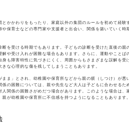
とかかわりをもったり、家庭以外の集団のルールを初めて経験
師や保育士などの専門家や支援者と出会い、関係を築いていく時
断を受ける時期でもあります。子どもの診断を受けた直後の親
理解や受け入れが困難な場合もあります。さらに、運動やことば
自身も障害特性に気づきにくく、周囲からもさまざまな誤解を受
大きな心理的な傷を残してしまうこともあります。
まま」とされ、幼稚園や保育所などから親の躾（しつけ）が悪
関係の困難については、親や先生など大人は子どもに合わせるた
対人関係の困難さがめだつ場合があります。このような場合は、
、親が幼稚園や保育所に不信感を持つようになることもあります
法