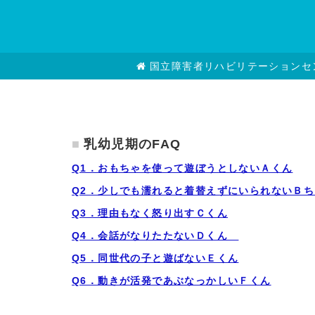
国立障害者リハビリテーションセ
乳幼児期のFAQ
Q1．おもちゃを使って遊ぼうとしないＡくん
Q2．少しでも濡れると着替えずにいられないＢち
Q3．理由もなく怒り出すＣくん
Q4．会話がなりたたないＤくん
Q5．同世代の子と遊ばないＥくん
Q6．動きが活発であぶなっかしいＦくん