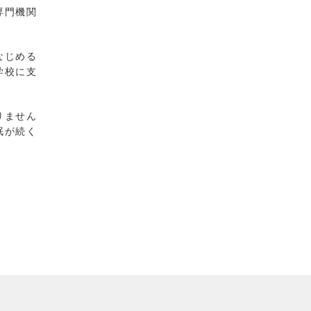
専門機関
なじめる
学校に支
りません
眠が続く