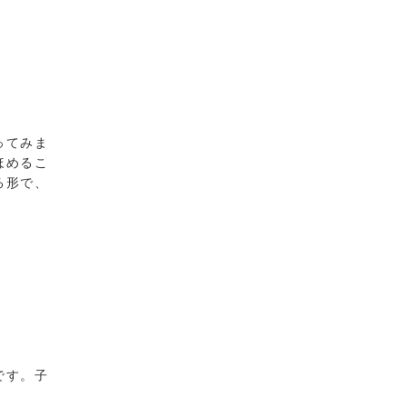
ってみま
ほめるこ
る形で、
です。子