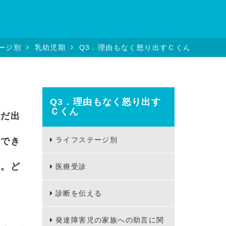
ージ別
乳幼児期
Q3．理由もなく怒り出すＣくん
Q3．理由もなく怒り出す
Ｃくん
まだ出
ライフステージ別
もでき
す。ど
医療受診
診断を伝える
発達障害児の家族への助言に関