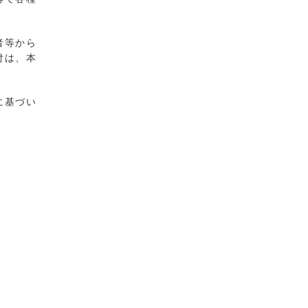
者等から
付は、本
に基づい
）