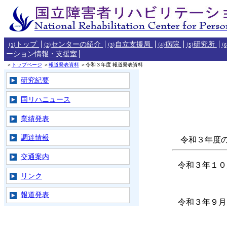
トップ
センターの紹介
自立支援局
病院
研究所
(1)
(2)
(3)
(4)
(5)
(6
ーション情報・支援室
＞
トップページ
＞
報道発表資料
＞令和３年度 報道発表資料
研究紀要
国リハニュース
業績発表
調達情報
令和３年度の
交通案内
令和３年１０
リンク
報道発表
令和３年９月