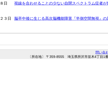
８日
視線を合わせることの少ない自閉スペクトラム症者が
２３日
脳卒中後に生じる高次脳機能障害『半側空間無視』の
問い合
〔所在地〕 〒359-8555 埼玉県所沢市並木4丁目1番地 