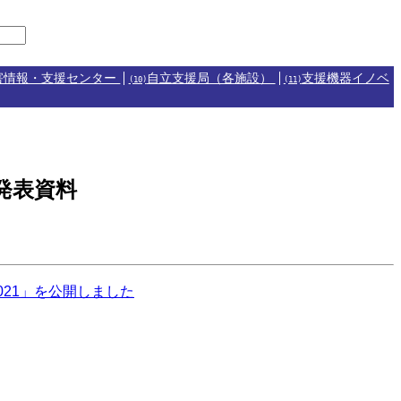
害情報・支援センター
自立支援局（各施設）
支援機器イノベ
(10)
(11)
発表資料
021」を公開しました