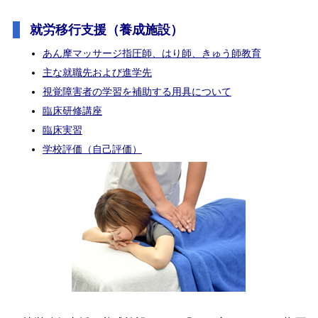
就労移行支援（養成施設）
あん摩マッサージ指圧師、はり師、きゅう師教育
主な就職先および進学先
視覚障害者の学習を補助する用具について
臨床研修講座
臨床実習
学校評価（自己評価）