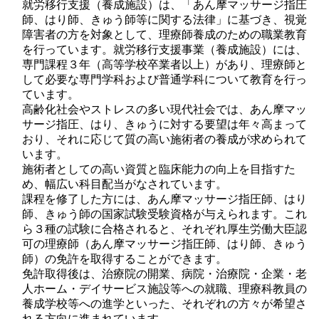
就労移行支援（養成施設）は、「あん摩マッサージ指圧
師、はり師、きゅう師等に関する法律」に基づき、視覚
障害者の方を対象として、理療師養成のための職業教育
を行っています。就労移行支援事業（養成施設）には、
専門課程３年（高等学校卒業者以上）があり、理療師と
して必要な専門学科および普通学科について教育を行っ
ています。
高齢化社会やストレスの多い現代社会では、あん摩マッ
サージ指圧、はり、きゅうに対する要望は年々高まって
おり、それに応じて質の高い施術者の養成が求められて
います。
施術者としての高い資質と臨床能力の向上を目指すた
め、幅広い科目配当がなされています。
課程を修了した方には、あん摩マッサージ指圧師、はり
師、きゅう師の国家試験受験資格が与えられます。これ
ら３種の試験に合格されると、それぞれ厚生労働大臣認
可の理療師（あん摩マッサージ指圧師、はり師、きゅう
師）の免許を取得することができます。
免許取得後は、治療院の開業、病院・治療院・企業・老
人ホーム・デイサービス施設等への就職、理療科教員の
養成学校等への進学といった、それぞれの方々が希望さ
れる方向に進まれています。