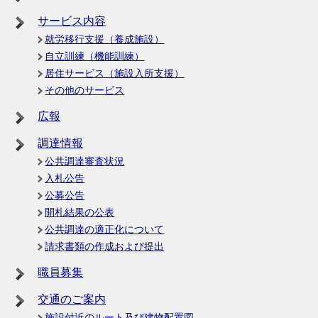
サービス内容
就労移行支援（養成施設）
自立訓練（機能訓練）
居住サービス（施設入所支援）
その他のサービス
広報
調達情報
公共調達審査状況
入札公告
公募公告
開札結果の公表
公共調達の適正化について
請求書類の作成および提出
職員募集
交通のご案内
施設付近のルート及び建物配置図