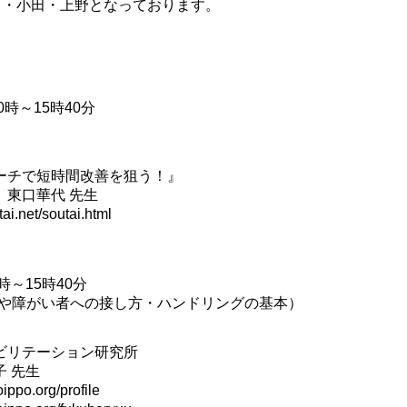
・小田・上野となっております。
時～15時40分
ーチで短時間改善を狙う！』
 東口華代 先生
net/soutai.html
時～15時40分
や障がい者への接し方・ハンドリングの基本）
ビリテーション研究所
節子 先生
.org/profile