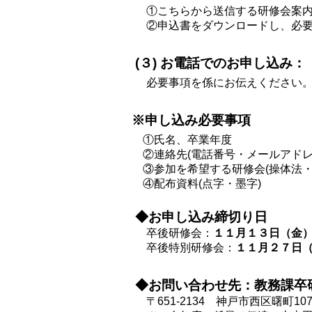
①こちらから送信する研修会案内
②申込書をダウンロードし、必要事
(３) お電話でのお申し込み：（0
必要事項を係にお伝えください
※申し込み必要事項
①氏名、卒業年度
②連絡先(電話番号・メールアドレ
③参加を希望する研修会(操体法・
④配布資料(点字・墨字)
◆お申し込み締切り日
卒後研修会：
１１月１３日（金
卒後特別研修会：
１１月２７日
◆お問い合わせ先：教務課卒
〒651-2134 神戸市西区曙町1