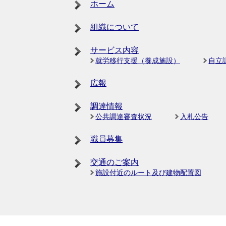
ホーム
組織について
サービス内容
就労移行支援（養成施設）
自立
広報
調達情報
公共調達審査状況
入札公告
職員募集
交通のご案内
施設付近のルート及び建物配置図