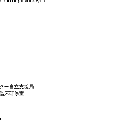
o.org/fukuberyuu
ター自立支援局
臨床研修室
p