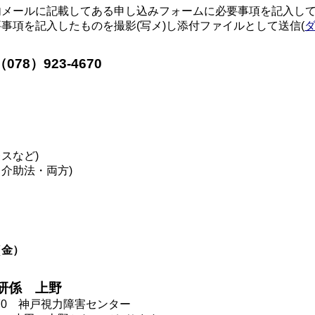
メールに記載してある申し込みフォームに必要事項を記入し
項を記入したものを撮影(写メ)し添付ファイルとして送信(
78）923-4670
。
スなど)
介助法・両方)
）
（金）
研係 上野
070 神戸視力障害センター