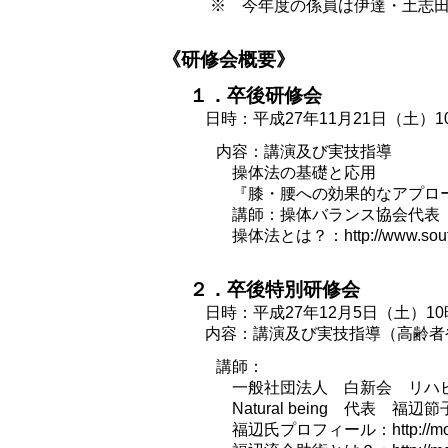
※ 今年度の係員は伊達・土志田
《研修会概要》
１．卒後研修会
日時：平成27年11月21日（土）10
内容：講演及び実技指導
操体法の基礎と応用
『膝・腰への効果的なアプロ
講師：操体バランス協会代表
操体法とは？：http://www.soutai.
２．卒後特別研修会
日時：平成27年12月5日（土）10
内容：講演及び実技指導（高齢者
講師：
一般社団法人 白新会 リハ
Natural being 代表 福辺
福辺氏プロフィール：http://moippo