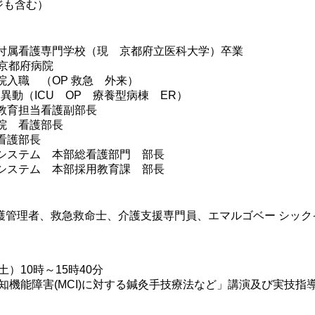
ジも含む）
学付属看護専門学校（現 京都府立医科大学）卒業
会京都府病院
院入職 （OP 救急 外来）
異動（ICU OP 療養型病棟 ER）
教育担当看護副部長
院 看護部長
看護部長
アシステム 本部総看護部門 部長
アシステム 本部採用教育課 部長
護管理者、救急救命士、介護支援専門員、エマルゴベー シッ
10時～15時40分
機能障害(MCI)に対する鍼灸手技療法など」講演及び実技指