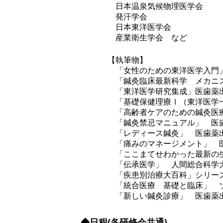
日本温泉気候物理医学会
発汗学会
日本東洋医学会
産業衛生学会 など
【執筆物】
「女性のための東洋医学入門
「鍼灸臨床最新科学 メカニ
「東洋医学研究集成」医歯薬
「基礎保健理療Ⅰ（東洋医学
「高齢者ケアのための鍼灸医
「鍼灸禁忌マニュアル」 医
「レディース鍼灸」 医歯薬
「痛みのマネージメント」 
「ここまてせわかった最新の
「伝承医学」 人間総合科学
「疾患別治療大百科」シリー
「統合医療 基礎と臨床」 
「新しい鍼灸診療」 医歯薬
◆日程(各研修会共通)