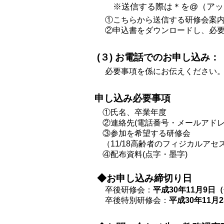
※送信する際は＊を@（アッ
①こちらから送信する研修会案内
②申込書をダウンロードし、必要事
(３) お電話でのお申し込み：（0
必要事項を係にお伝えください
申し込み必要事項
①氏名、卒業年度
②連絡先(電話番号・メールアドレ
③参加を希望する研修会
（11/18高齢者のフィジカルアセ
④配布資料(点字・墨字)
◆お申し込み締切り日
卒後研修会：
平成30年11月9日
卒後特別研修会：
平成30年11月