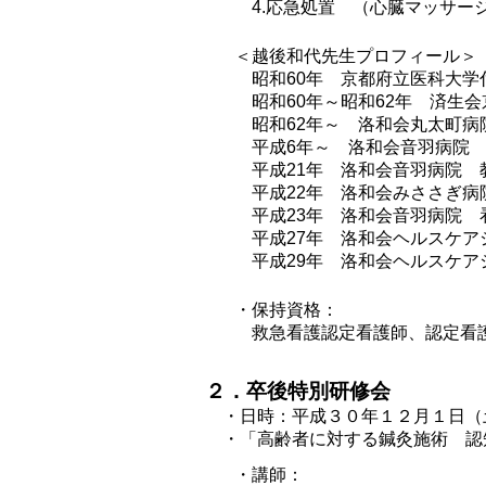
4.応急処置 （心臓マッサー
＜越後和代先生プロフィール＞
昭和60年 京都府立医科大
昭和60年～昭和62年 済生
昭和62年～ 洛和会丸太町病
平成6年～ 洛和会音羽病院 
平成21年 洛和会音羽病院 
平成22年 洛和会みささぎ病
平成23年 洛和会音羽病院 
平成27年 洛和会ヘルスケ
平成29年 洛和会ヘルスケ
・保持資格：
救急看護認定看護師、認定看
２．卒後特別研修会
・日時：平成３０年１２月１日（土）
・「高齢者に対する鍼灸施術 認知
・講師：