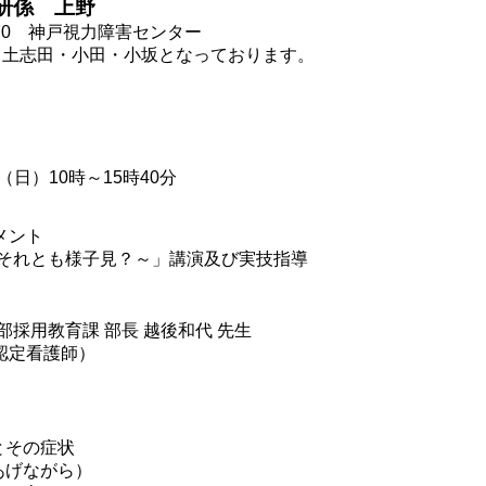
研係 上野
070 神戸視力障害センター
土志田・小田・小坂となっております。
）10時～15時40分
メント
 それとも様子見？～」講演及び実技指導
部採用教育課 部長 越後和代 先生
認定看護師）
とその症状
あげながら）