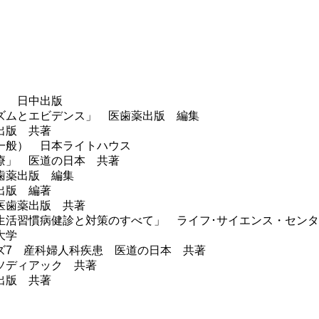
」 日中出版
ズムとエビデンス」 医歯薬出版 編集
出版 共著
一般） 日本ライトハウス
療」 医道の日本 共著
歯薬出版 編集
出版 編著
医歯薬出版 共著
生活習慣病健診と対策のすべて」 ライフ･サイエンス・セン
大学
ズ7 産科婦人科疾患 医道の日本 共著
ソディアック 共著
出版 共著