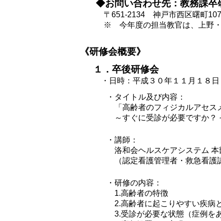
◆お問い合わせ先：教務課卒
〒651-2134 神戸市西区曙町1
※ 今年度の担当教官は、上野・
《研修会概要》
１．卒後研修会
・日時：平成３０年１１月１８日（日
・タイトル及び内容：
「高齢者のフィジカルアセス
～すぐに受診が必要ですか？
・講師：
洛和会ヘルスケアシステム 本
（認定看護管理者・救急看護
・研修の内容：
1.高齢者の特徴
2.高齢者に起こりやすい疾病
3.受診が必要な状態（症例を