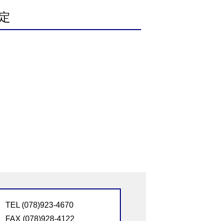
定
TEL (078)923-4670
FAX (078)928-4122