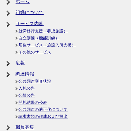
ホーム
組織について
サービス内容
就労移行支援（養成施設）
自立訓練（機能訓練）
居住サービス（施設入所支援）
その他のサービス
広報
調達情報
公共調達審査状況
入札公告
公募公告
開札結果の公表
公共調達の適正化について
請求書類の作成および提出
職員募集