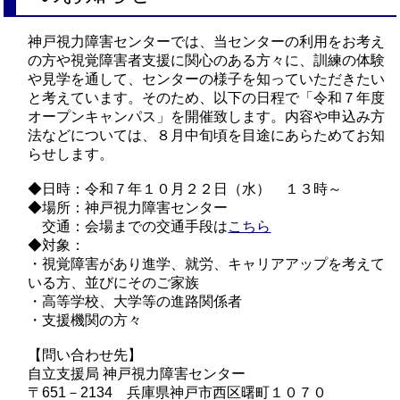
神戸視力障害センターでは、当センターの利用をお考え
の方や視覚障害者支援に関心のある方々に、訓練の体験
や見学を通して、センターの様子を知っていただきたい
と考えています。そのため、以下の日程で「令和７年度
オープンキャンパス」を開催致します。内容や申込み方
法などについては、８月中旬頃を目途にあらためてお知
らせします。
◆日時：令和７年１０月２２日（水） １３時～
◆場所：神戸視力障害センター
交通：会場までの交通手段は
こちら
◆対象：
・視覚障害があり進学、就労、キャリアアップを考えて
いる方、並びにそのご家族
・高等学校、大学等の進路関係者
・支援機関の方々
【問い合わせ先】
自立支援局 神戸視力障害センター
〒651－2134 兵庫県神戸市西区曙町１０７０