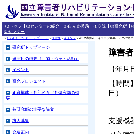
トップ
センターの紹介
自立支援局
病院
研究所
(1)
(2)
(3)
(4)
(5)
(6
援センター
＞
リハビリセンタートップページ
＞
研究所
＞
イベント
＞2012障害者ライフモデルルームのご案内
研究所トップページ
障害者
研究所の概要（目的・沿革・活動）
【年月日
イベント
研究プロジェクト
【時間】
日）
組織構成・各部紹介（各研究部の概
要）
各研究部の主要な論文
支援機
求人募集
交通案内