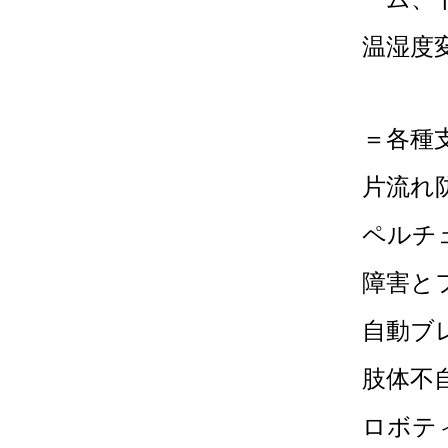
温湿度
＝各種
片流れ
ペルチ
障害と
自動ブ
肢体不自
ロボテ