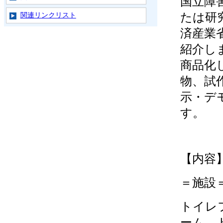
国立障
たは研
関連リンクリスト
済産業
紹介し
商品化
物、試
示・デ
す。
【内容
＝施設
トイレ
ーム、