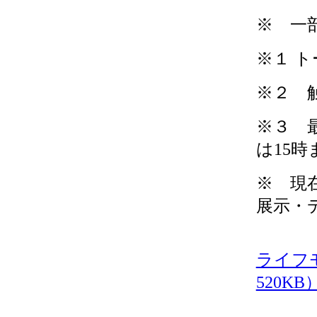
※ 一
※１ ト
※２ 
※３ 
は15時
※ 現
展示・
ライフ
520KB