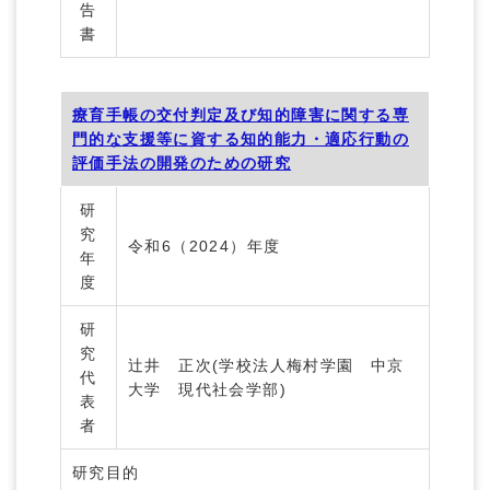
告
書
療育手帳の交付判定及び知的障害に関する専
門的な支援等に資する知的能力・適応行動の
評価手法の開発のための研究
研
究
令和6（2024）年度
年
度
研
究
辻井 正次(学校法人梅村学園 中京
代
大学 現代社会学部)
表
者
研究目的