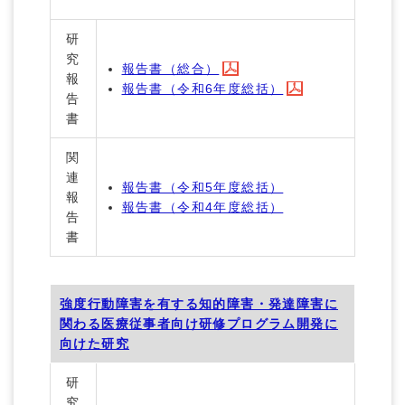
研
究
報告書（総合）
報
報告書（令和6年度総括）
告
書
関
連
報告書（令和5年度総括）
報
報告書（令和4年度総括）
告
書
強度行動障害を有する知的障害・発達障害に
関わる医療従事者向け研修プログラム開発に
向けた研究
研
究