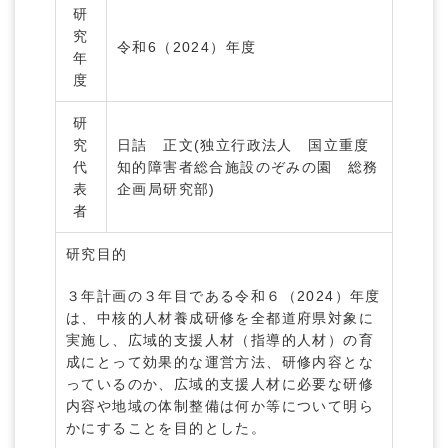
研
究
令和6（2024）年度
年
度
研
究
日詰 正文(独立行政法人 国立重度
代
知的障害者総合施設のぞみの園 総務
表
企画局研究部)
者
研究目的
３年計画の３年目である令和６（2024）年度
は、中核的人材養成研修を全都道府県対象に
実施し、広域的支援人材（指導的人材）の育
成にとって効果的な運営方法、研修内容とな
っているのか、広域的支援人材に必要な研修
内容や地域の体制整備は何か等について明ら
かにすることを目的とした。