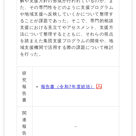
解や支援方針の形成が行われているのか、ま
た、その専門性をどのように支援プログラム
や地域支援へ反映していくかについて整理す
ることが課題であった。そこで、専門的相談
支援における見立てやアセスメント、支援方
法について整理するとともに、それらの視点
を踏まえた集団支援プログラムの開発や、地
域支援機関で活用する際の課題について検討
を行った。
研
究
報
報告書（令和7年度総括）
告
書
関
連
報
－
告