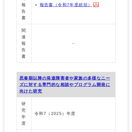
報
報告書（令和7年度総括）
告
書
関
連
報
－
告
書
思春期以降の発達障害者や家族の多様なニー
ズに対する専門的な相談やプログラム開発に
向けた研究
研
究
令和7（2025）年度
年
度