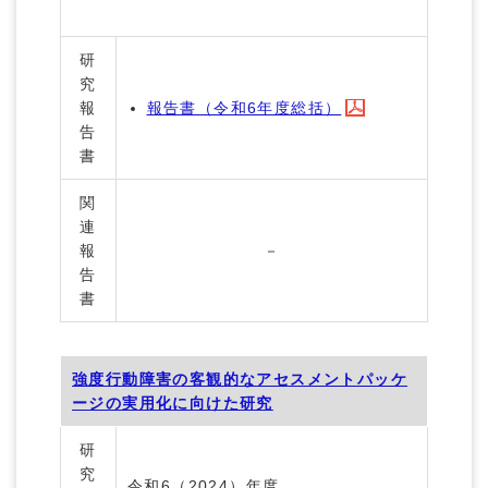
研
究
報
報告書（令和6年度総括）
告
書
関
連
報
－
告
書
強度行動障害の客観的なアセスメントパッケ
ージの実用化に向けた研究
研
究
令和6（2024）年度