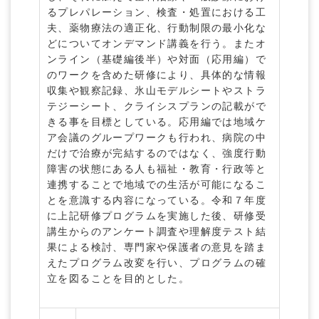
るプレパレーション、検査・処置における工
夫、薬物療法の適正化、行動制限の最小化な
どについてオンデマンド講義を行う。またオ
ンライン（基礎編後半）や対面（応用編）で
のワークを含めた研修により、具体的な情報
収集や観察記録、氷山モデルシートやストラ
テジーシート、クライシスプランの記載がで
きる事を目標としている。応用編では地域ケ
ア会議のグループワークも行われ、病院の中
だけで治療が完結するのではなく、強度行動
障害の状態にある人も福祉・教育・行政等と
連携することで地域での生活が可能になるこ
とを意識する内容になっている。令和７年度
に上記研修プログラムを実施した後、研修受
講生からのアンケート調査や理解度テスト結
果による検討、専門家や保護者の意見を踏ま
えたプログラム改変を行い、プログラムの確
立を図ることを目的とした。