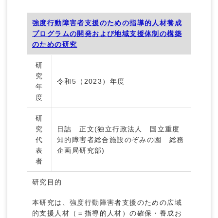
強度行動障害者支援のための指導的人材養成
プログラムの開発および地域支援体制の構築
のための研究
研
究
令和5（2023）年度
年
度
研
究
日詰 正文(独立行政法人 国立重度
代
知的障害者総合施設のぞみの園 総務
表
企画局研究部)
者
研究目的
本研究は、強度行動障害者支援のための広域
的支援人材（＝指導的人材）の確保・養成お