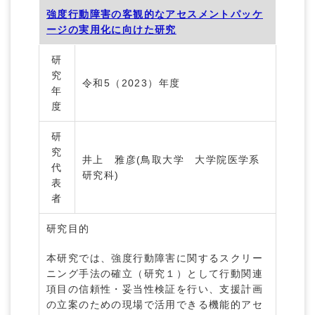
強度行動障害の客観的なアセスメントパッケ
ージの実用化に向けた研究
研
究
令和5（2023）年度
年
度
研
究
井上 雅彦(鳥取大学 大学院医学系
代
研究科)
表
者
研究目的
本研究では、強度行動障害に関するスクリー
ニング手法の確立（研究１）として行動関連
項目の信頼性・妥当性検証を行い、支援計画
の立案のための現場で活用できる機能的アセ