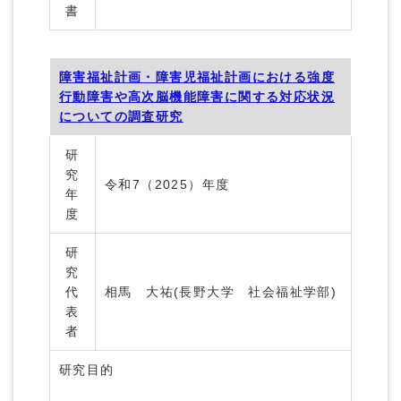
書
障害福祉計画・障害児福祉計画における強度
行動障害や高次脳機能障害に関する対応状況
についての調査研究
研
究
令和7（2025）年度
年
度
研
究
代
相馬 大祐(長野大学 社会福祉学部)
表
者
研究目的