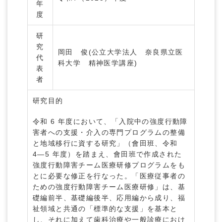
年
度
研
究
岡田 俊(公立大学法人 奈良県立医
代
科大学 精神医学講座)
表
者
研究目的
令和 6 年度において、「入院中の強度行動障
害者への支援・介入の専門プログラムの整備
と地域移行に資する研究」（會田班、令和
4―5 年度）を踏まえ、會田班で作成された
強度行動障害チーム医療研修プログラムをも
とに必要な修正を行なった。「医療従事者の
ための強度行動障害チーム医療研修」は、基
礎編前半、基礎編後半、応用編から成り、福
祉領域と共通の「標準的な支援」を基本と
し、それに加えて歯科治療や一般診療におけ