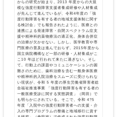
からの研究が始まり、2013 年度からの大規
模な強度行動障害支援者養成研修や人材養成
が先んじて進んでいるが、令和4年度の「強
度行動障害を有する者の地域支援体制に関す
る検討会」でも報告されたように、医療との
連携による発達障害・自閉スペクトラム症支
援や精神科的薬物療法の適正化、身体合併症
の治療が欠かせない。しかし、医学教育や専
門医療の普及は進んでおらず、2015年度から
国立病院機構など一部の研修・人材養成がこ
こ10 年ほど行われて来たに過ぎない。そし
て、行動上の課題やコミュニケーションの困
難さのために、歯科治療を含む一般身体医療
や精神科的入院治療をスムーズに受けられな
い現状が、令和 5 年度の厚生労働省障害者総
合福祉推進事業 「強度行動障害を有する者の
一般医療受診に関する実態調査」（岡田）で
も明らかにされている。そこで、令和 4?5
年度「入院中の強度行動障害者への支援・介
入の専門プログラムの整備と地域移行に資す
る研究」（會田班）で作成された強度行動障