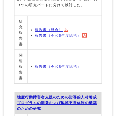
３つの研究パートに分けて検討した。
研
究
報告書（総合）
報
報告書（令和6年度総括）
告
書
関
連
報
報告書（令和5年度総括）
告
書
強度行動障害者支援のための指導的人材養成
プログラムの開発および地域支援体制の構築
のための研究