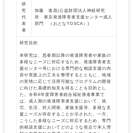
研
究
加藤 進昌(公益財団法人神経研究
代
所 東京発達障害者支援センター成人
表
部門 （おとなTOSCA）)
者
研究目的
本研究は、思春期以降の発達障害者や家族の
多様なニーズに対応するため、発達障害者支
援センター等における専門的な相談支援の内
容や実践上の工夫を整理するとともに、地域
の実情に応じて活用可能なプログラムの開発
に向けた基礎的知見を得ることを目的とし
た。令和6年度障害者総合福祉推進事業で
は、成人期の発達障害者支援において、就
労、生活、対人関係、家族支援等、多様な支
援ニーズが存在することが示された。一方、
こうした多様なニーズに対応するため、専門
的相談支援においてどのような視点で本人理