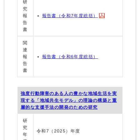
研
究
報
報告書（令和7年度総括）
告
書
関
連
報
報告書（令和6年度総括）
告
書
強度行動障害のある人の豊かな地域生活を実
現する「地域共生モデル」の理論の構築と重
層的な支援手法の開発のための研究
研
究
令和7（2025）年度
年