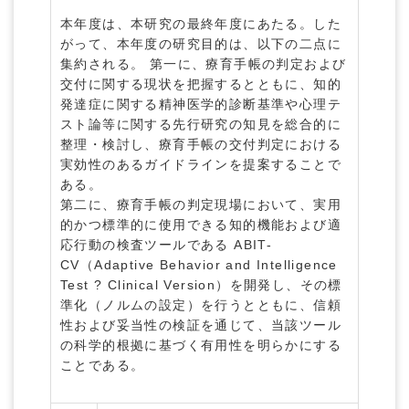
本年度は、本研究の最終年度にあたる。した
がって、本年度の研究目的は、以下の二点に
集約される。 第一に、療育手帳の判定および
交付に関する現状を把握するとともに、知的
発達症に関する精神医学的診断基準や心理テ
スト論等に関する先行研究の知見を総合的に
整理・検討し、療育手帳の交付判定における
実効性のあるガイドラインを提案することで
ある。
第二に、療育手帳の判定現場において、実用
的かつ標準的に使用できる知的機能および適
応行動の検査ツールである ABIT-
CV（Adaptive Behavior and Intelligence
Test ? Clinical Version）を開発し、その標
準化（ノルムの設定）を行うとともに、信頼
性および妥当性の検証を通じて、当該ツール
の科学的根拠に基づく有用性を明らかにする
ことである。