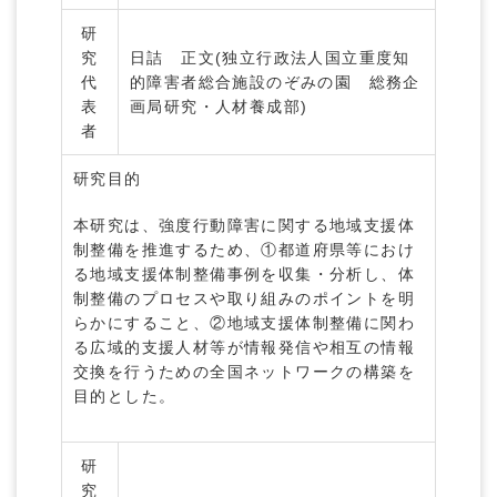
研
究
日詰 正文(独立行政法人国立重度知
代
的障害者総合施設のぞみの園 総務企
表
画局研究・人材養成部)
者
研究目的
本研究は、強度行動障害に関する地域支援体
制整備を推進するため、①都道府県等におけ
る地域支援体制整備事例を収集・分析し、体
制整備のプロセスや取り組みのポイントを明
らかにすること、②地域支援体制整備に関わ
る広域的支援人材等が情報発信や相互の情報
交換を行うための全国ネットワークの構築を
目的とした。
研
究