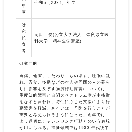
令和6（2024）年度
年
度
研
究
岡田 俊(公立大学法人 奈良県立医
代
科大学 精神医学講座)
表
者
研究目的
自傷、他害、こだわり、もの壊す、睡眠の乱
れ、異食、多動などの本人や周囲の人の暮ら
しに影響を及ぼす強度行動障害については、
重度知的障害と自閉スペクトラム症が中核群
をなすと言われ、特性に応じた支援により行
動障害を軽減、あるいは、予防を行うことが
重要と考えられるようになった。近年では、
より適切にチャレンジング行動とのいう表現
が用いられる。福祉領域では1980 年代後半