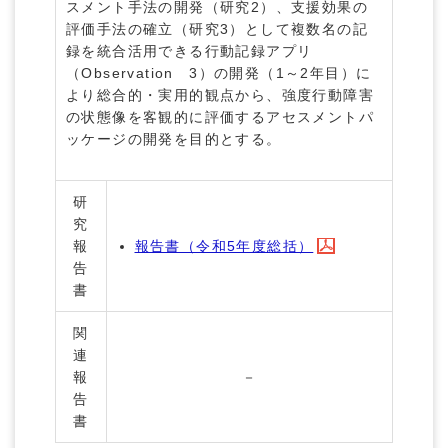
スメント手法の開発（研究2）、支援効果の
評価手法の確立（研究3）として複数名の記
録を統合活用できる行動記録アプリ
（Observation 3）の開発（1～2年目）に
より総合的・実用的観点から、強度行動障害
の状態像を客観的に評価するアセスメントパ
ッケージの開発を目的とする。
研
究
報
報告書（令和5年度総括）
告
書
関
連
報
－
告
書