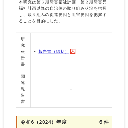
本研究は第６期障害福祉計画・第２期障害児
福祉計画以降の自治体の取り組み状況を把握
し、取り組みの促進要因と阻害要因を把握す
ることを目的にした。
研
究
報
報告書（総括）
告
書
関
連
報
－
告
書
令和6（2024）年度
６件