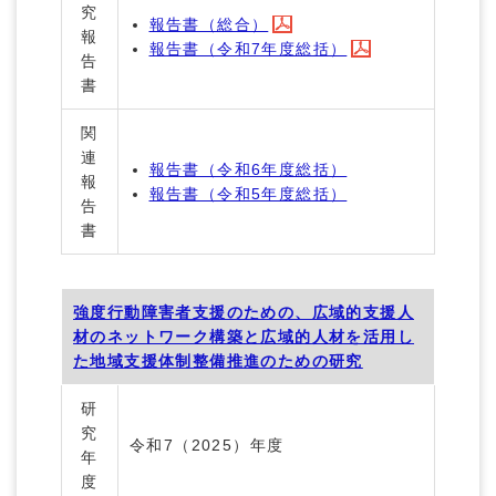
究
報告書（総合）
報
報告書（令和7年度総括）
告
書
関
連
報告書（令和6年度総括）
報
報告書（令和5年度総括）
告
書
強度行動障害者支援のための、広域的支援人
材のネットワーク構築と広域的人材を活用し
た地域支援体制整備推進のための研究
研
究
令和7（2025）年度
年
度