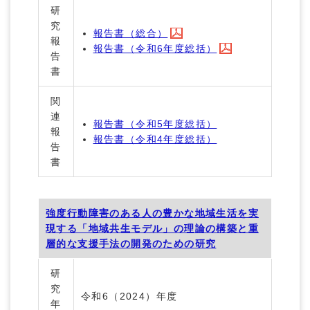
研
究
報告書（総合）
報
報告書（令和6年度総括）
告
書
関
連
報告書（令和5年度総括）
報
報告書（令和4年度総括）
告
書
強度行動障害のある人の豊かな地域生活を実
現する「地域共生モデル」の理論の構築と重
層的な支援手法の開発のための研究
研
究
令和6（2024）年度
年