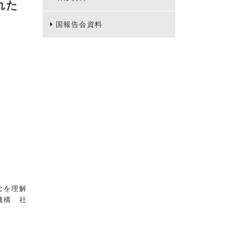
れた
国報告会資料
念を理解
機構 社