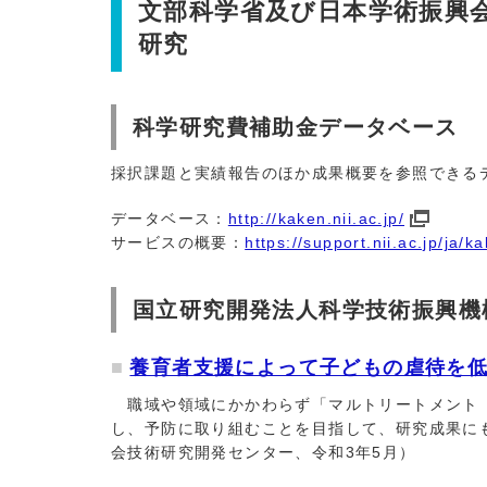
文部科学省及び日本学術振興
研究
科学研究費補助金データベース
採択課題と実績報告のほか成果概要を参照できる
データベース：
http://kaken.nii.ac.jp/
サービスの概要：
https://support.nii.ac.jp/ja/k
国立研究開発法人科学技術振興機
養育者支援によって子どもの虐待を
職域や領域にかかわらず「マルトリートメント（
し、予防に取り組むことを目指して、研究成果に
会技術研究開発センター、令和3年5月）