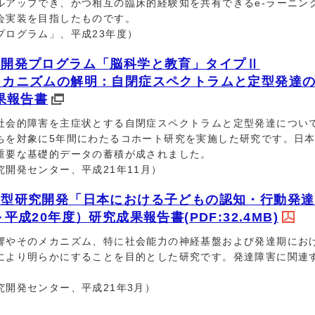
ルアップでき、かつ相互の臨床的経験知を共有できるe-ラーニン
会実装を目指したものです。
プログラム」、平成23年度）
究開発プログラム「脳科学と教育」タイプⅡ
メカニズムの解明：自閉症スペクトラムと定型発達
果報告書
会的障害を主症状とする自閉症スペクトラムと定型発達につい
ちを対象に5年間にわたるコホート研究を実施した研究です。日
重要な基礎的データの蓄積が成されました。
開発センター、平成21年11月）
画型研究開発「日本における子どもの認知・行動発達
成20年度）研究成果報告書(PDF:32.4MB)
やそのメカニズム、特に社会能力の神経基盤および発達期にお
により明らかにすることを目的とした研究です。発達障害に関連
開発センター、平成21年3月）