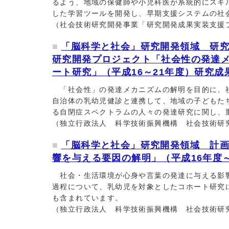
るよう、地域の保健師や小児科医が系統的にスキ
した学習ツールを開発し、早期支援システムの社
（社会技術研究開発事業「研究開発成果実装支援
「脳科学と社会」研究開発領域 研
研究開発プロジェクト「社会性の発達
ート研究」（平成16～21年度）研究成
「社会性」の発達メカニズムの解明を目的に、社
自治体の乳幼児健診と連携して、地域の子どもた
る自閉症スペクトラムの人々の発達研究に関し、
（独立行政法人 科学技術振興機構 社会技術研究
「脳科学と社会」研究開発領域 計
響を与える要因の解明」（平成16年度～平
社会・生活環境が心身や言葉の発達に与える影響
過程について、乳幼児を対象としたコホート研究
も含まれています。
（独立行政法人 科学技術振興機構 社会技術研究