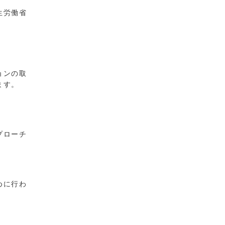
生労働省
ョンの取
ます。
プローチ
めに行わ
。