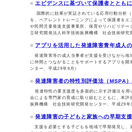
エビデンスに基づいて保護者ととも
国際的に効果が実証されている応用行動分析（Applie
を、ペアレントトレーニングによって保護者をエ
や民間児童発達支援事業所、保育やリハビリテー
立研究開発法人科学技術振興機構 社会技術研究
アプリを活用した発達障害青年成人の
発達障害等の成人当事者が支援を受けながら地域
に仲間とつながることをサポートするアプリを開
ンター、平成29年9月）
発達障害者の特性別評価法（MSPA
発達特性の要支援度を多面的に示す評価法を用い
会による専門家の育成に取り組むとともに、本評
振興機構 社会技術研究開発センター、平成29年
発達障害の子どもと家族への早期支
支援を必要とする子どもを地域で早期発見し、適