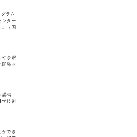
プログラム
センター
た。（国
活や余暇
究開発セ
な講習
科学技術
とができ