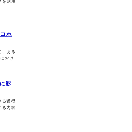
グを活用
のコホ
て、ある
本におけ
に影
ける獲得
する内容