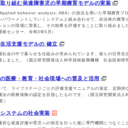
に取り組む発達障害児の早期療育モデルの実装
d behavior analysis; ABA）の技法を用いた早期療育
ンパワーメントしていくシステムと組み合わせて、自治体の療育
ションの現場に実装し、その効果を評価することに取り組みまし
開発センター、令和3年5月）
生活支援モデルの 確立
社会の中で暮らせる仕組みが求められています。彼らの日常生
発しました。（国立研究開発法人科学技術振興機構 社会技術研
）の医療・教育・社会現場への普及と活用
て、ライフステージごとの評価支援マニュアルの策定、定期的
価法の医療保険の認定を目指したものです。（国立研究開発法人
度）
援システムの社会実装
切な発達評価や育児への助言を行った後に専門機関につなぐこ