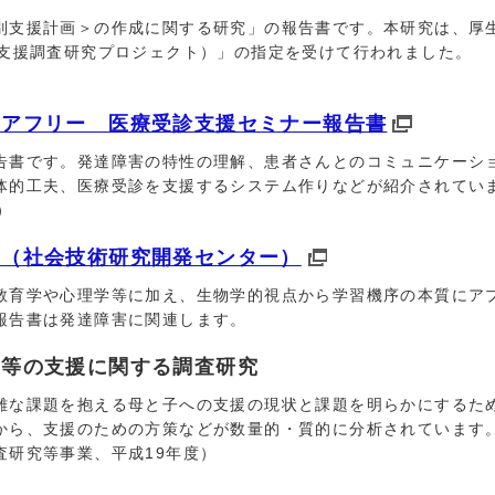
支援計画＞の作成に関する研究」の報告書です。本研究は、厚
立支援調査研究プロジェクト）」の指定を受けて行われました。
リアフリー 医療受診支援セミナー報告書
書です。発達障害の特性の理解、患者さんとのコミュニケーシ
体的工夫、医療受診を支援するシステム作りなどが紹介されてい
）
」（社会技術研究開発センター）
育学や心理学等に加え、生物学的視点から学習機序の本質にア
報告書は発達障害に関連します。
児等の支援に関する調査研究
な課題を抱える母と子への支援の現状と課題を明らかにするた
から、支援のための方策などが数量的・質的に分析されています
査研究等事業、平成19年度）