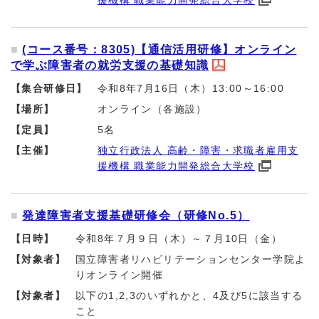
援機構 職業能力開発総合大学校
(コース番号：8305)【通信活用研修】オンライン
で学ぶ障害者の就労支援の基礎知識
【集合研修日】
令和8年7月16日（木）13:00～16:00
【場所】
オンライン（各施設）
【定員】
5名
【主催】
独立行政法人 高齢・障害・求職者雇用支
援機構 職業能力開発総合大学校
発達障害者支援基礎研修会（研修No.5）
【日時】
令和8年７月９日（木）～７月10日（金）
【対象者】
国立障害者リハビリテーションセンター学院よ
りオンライン開催
【対象者】
以下の1,2,3のいずれかと、4及び5に該当する
こと