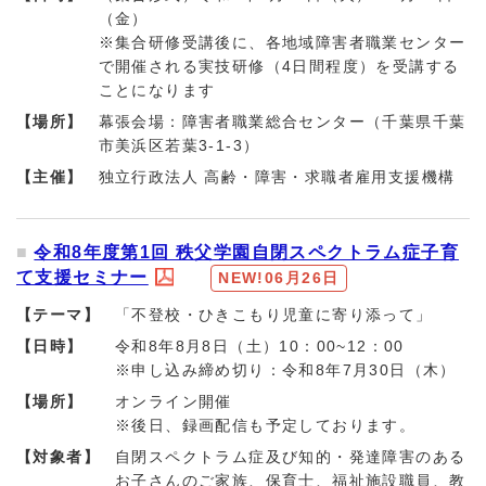
（金）
※集合研修受講後に、各地域障害者職業センター
で開催される実技研修（4日間程度）を受講する
ことになります
【場所】
幕張会場：障害者職業総合センター（千葉県千葉
市美浜区若葉3-1-3）
【主催】
独立行政法人 高齢・障害・求職者雇用支援機構
令和8年度第1回 秩父学園自閉スペクトラム症子育
て支援セミナー
NEW!
06月26日
【テーマ】
「不登校・ひきこもり児童に寄り添って」
【日時】
令和8年8月8日（土）10：00~12：00
※申し込み締め切り：令和8年7月30日（木）
【場所】
オンライン開催
※後日、録画配信も予定しております。
【対象者】
自閉スペクトラム症及び知的・発達障害のある
お子さんのご家族、保育士、福祉施設職員、教