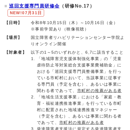
巡回支援専門員研修会
（研修No.17）
NEW!
07月31日
【日時】
令和8年10月15日（木）～10月16日（金）
※事前学習あり（映像視聴）
【場所】
国立障害者リハビリテーションセンター学院よ
りオンライン開催
【対象者】
以下の1～5のいずれかと、6,7に該当すること
「地域障害児支援体制強化事業」の「児童
虐待防止等対策総合支援事業費補助金」に
おける「巡回支援専門員整備事業」を行っ
ている市町村において、当該事業に従事す
る専門員（予定を含む）、あるいは事業に
関わる者であって、
市町村の推薦がある者
「地域生活支援事業」における「家庭・教
育・福祉連携推進事業」を行っている市町
村に配置された地域連携推進マネジャー
（予定を含む）、あるいは事業に関わる者
であって、
市町村の推薦がある者
発達障害者支援法に規定する発達障害者支