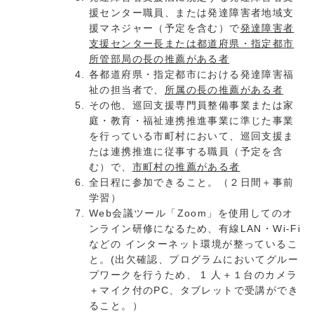
援センター職員、または発達障害者地域支
援マネジャー（予定を含む）で
発達障害者
支援センター長または都道府県・指定都市
所管部局の長の推薦がある者
各都道府県・指定都市における発達障害福
祉の担当者で、
所属の長の推薦がある者
その他、巡回支援専門員整備事業または家
庭・教育・福祉連携推進事業に準じた事業
を行っている市町村において、巡回支援ま
たは連携推進に従事する職員（予定を含
む）で、
市町村の推薦がある者
全日程に参加できること。（２日間＋事前
学習）
Web会議ツール「Zoom」を使用してのオ
ンライン研修になるため、有線LAN・Wi-Fi
などの インターネット環境が整っているこ
と。(出欠確認、プログラムにおいてグルー
プワークを行うため、 1 人＋１台のカメラ
＋マイク付のPC、タブレットで受講ができ
ること。）