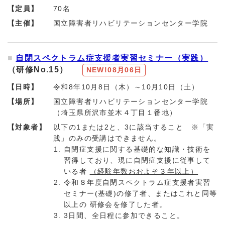
【定員】
70名
【主催】
国立障害者リハビリテーションセンター学院
自閉スペクトラム症支援者実習セミナー（実践）
（研修No.15）
NEW!
08月06日
【日時】
令和8年10月8日（木）～10月10日（土）
【場所】
国立障害者リハビリテーションセンター学院
（埼玉県所沢市並木４丁目１番地）
【対象者】
以下の1または2と、3に該当すること ※「実
践」のみの受講はできません。
自閉症支援に関する基礎的な知識・技術を
習得しており、現に自閉症支援に従事して
いる者
（経験年数おおよそ３年以上）
令和８年度自閉スペクトラム症支援者実習
セミナー(基礎)の修了者、またはこれと同等
以上の 研修会を修了した者。
3日間、全日程に参加できること。