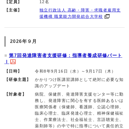
【定員】
12名
【主催】
独立行政法人 高齢・障害・求職者雇用支
援機構 職業能力開発総合大学校
2026年９月
第7回発達障害者支援研修：指導者養成研修パート
Ⅰ
【日時】
令和8年9月16日（水）～9月17日（木）
【研修主題】
かかりつけ医講習講師として絶対に必要な知
識のアップデート
【対象者】
病院、保健所、発達障害支援センター等に勤
務し、発達障害に関心を有する医師あるいは
医療関係者（保健師、看護師、公認心理師、
臨床心理士、臨床発達心理士、精神保健福祉
士、作業療法士、社会福祉士、言語聴覚士、
薬剤師等）の中で特に指導について責任的立