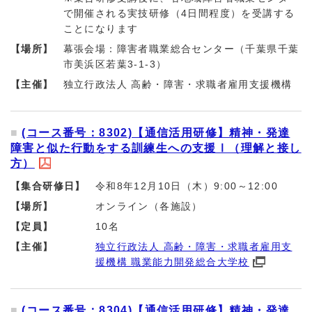
で開催される実技研修（4日間程度）を受講する
ことになります
【場所】
幕張会場：障害者職業総合センター（千葉県千葉
市美浜区若葉3-1-3）
【主催】
独立行政法人 高齢・障害・求職者雇用支援機構
(コース番号：8302)【通信活用研修】精神・発達
障害と似た行動をする訓練生への支援Ⅰ（理解と接し
方）
【集合研修日】
令和8年12月10日（木）9:00～12:00
【場所】
オンライン（各施設）
【定員】
10名
【主催】
独立行政法人 高齢・障害・求職者雇用支
援機構 職業能力開発総合大学校
(コース番号：8304)【通信活用研修】精神・発達