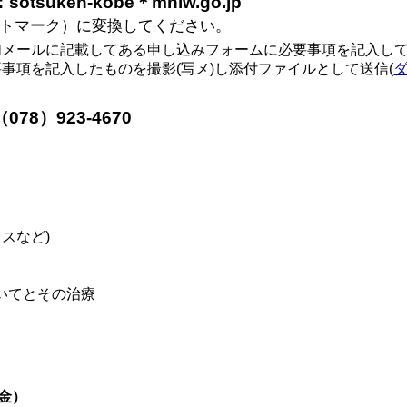
suken-kobe＊mhlw.go.jp
トマーク）に変換してください。
メールに記載してある申し込みフォームに必要事項を記入し
項を記入したものを撮影(写メ)し添付ファイルとして送信(
78）923-4670
。
スなど)
ついてとその治療
（金）