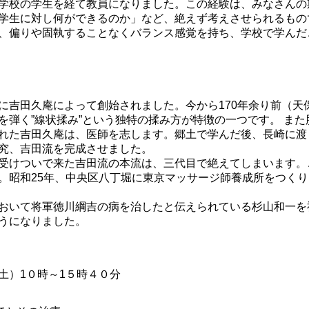
学校の学生を経て教員になりました。この経験は、みなさんの
学生に対し何ができるのか」など、絶えず考えさせられるもの
、偏りや固執することなくバランス感覚を持ち、学校で学んだ
吉田久庵によって創始されました。今から170年余り前（天保
弾く”線状揉み”という独特の揉み方が特徴の一つです。 また
れた吉田久庵は、医師を志します。郷土で学んだ後、長崎に渡
究、吉田流を完成させました。
受けついで来た吉田流の本流は、三代目で絶えてしまいます。
。昭和25年、中央区八丁堀に東京マッサージ師養成所をつく
おいて将軍徳川綱吉の病を治したと伝えられている杉山和一を
うになりました。
）1０時～1５時４０分