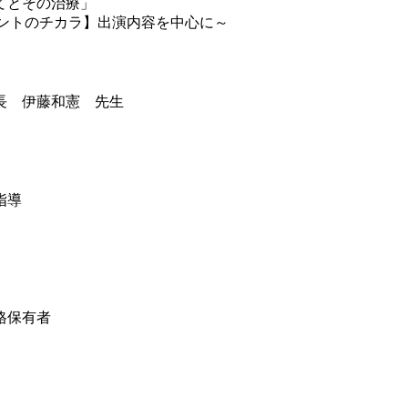
てとその治療」
ホントのチカラ】出演内容を中心に～
長 伊藤和憲 先生
技指導
格保有者