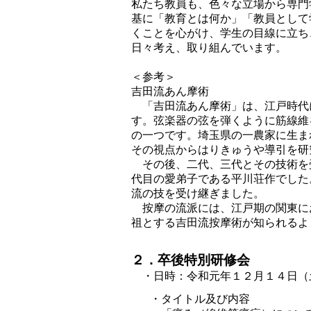
私たち教員も、色々な立場から専門
基に「教育とは何か」「教員として
くことを心がけ、学生の目線に立ち
日々考え、取り組んでいます。
＜参考＞
吉田流あん摩術
「吉田流あん摩術」は、江戸時代に
す。弦楽器の弦を弾くように筋線維を
の一つです。埼玉県の一農家に生ま
その視点からはりきゅうや導引を研
その後、二代、三代とその技術を
代目の愛弟子である平川荘作でした
流の技を受け継ぎました。
按摩の流派には、江戸期の関東に
祖とする吉田流按摩術が知られるよ
２．卒後特別研修会
・日時：令和元年１２月１４日（土
・タイトル及び内容