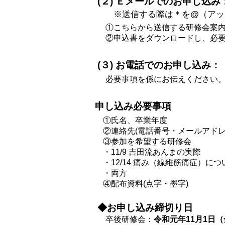
(２) Ｅメールでのお申し込み：sot
※送信する際は＊を@（アッ
①こちらから送信する研修会案内
②申込書をダウンロードし、必要事
(３) お電話でのお申し込み：（0
必要事項を係にお伝えください
申し込み必要事項
①氏名、卒業年度
②連絡先(電話番号・メールアドレ
③参加を希望する研修会
・11/9 吉田流あんまの実際
・12/14 痛み（線維筋痛症）に
・両方
④配布資料(点字・墨字)
◆お申し込み締切り日
卒後研修会：
令和元年11月1日