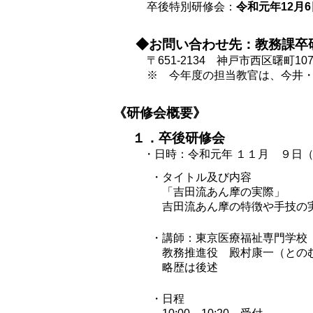
卒後特別研修会：
令和元年12月
◆お問い合わせ先：教務課卒
〒651-2134 神戸市西区曙町1
※ 今年度の担当教官は、今井・
《研修会概要》
１．卒後研修会
・日時：令和元年 １１月 ９日（
・タイトル及び内容
「吉田流あん摩の実際」
吉田流あん摩の特徴や手技の
・講師：東京医療福祉専門学校
教務推進役 殿村康一（との
略歴は後述
・日程