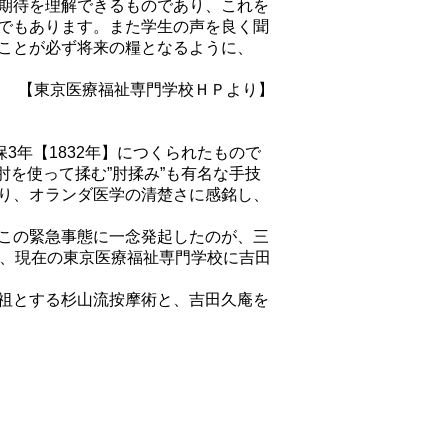
期待を理解できるものであり、これを
でもあります。また学生の声を良く聞
ことが必ず将来の糧となるように、
【東京医療福祉専門学校ＨＰより】
3年【1832年】につくられたもので
肘を使って揉む”肘揉み”も有名な手技
り、オランダ医学の清楚さに感銘し、
この緊急事態に一念発起したのが、三
り、現在の東京医療福祉専門学校に吉田
祖とする杉山流按摩術と、吉田久庵を