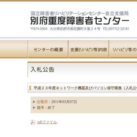
平成２３年度ネットワーク機器及びパソコン保守業務（入札公
公告日：
2011年03月07日
備考：
終了
pdfファイル