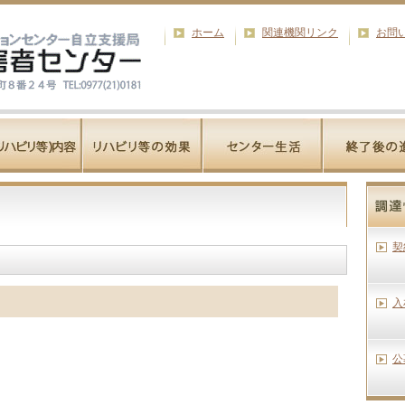
ホーム
関連機関リンク
お問
契
入
公