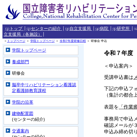
トップ
センターの紹介
自立支援局
病院
研究所
(1)
(2)
(3)
(4)
(5)
(6
立支援局（各施設）
＞
トップページ
＞
学院トップページ
＞
令和7年度研修日程
＞ 研修会 申込
学院トップページ
令和７年度
養成部門
＜申込案内＞
研修会
受講申込書は
脳卒中リハビリテーション看護認
下記の申込フ
定看護師教育課程
（集計の都合
学院の沿革
表題を
「作業
建物配置図
事務局で申込
(センターの紹介)
確認メールが
交通案内
申込み締め切
(センターの紹介)