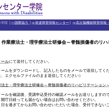
学院
国際協力
発達障害情報センター
高次脳機能障害情報
)
(7)
(8)
(9)
 作業療法士・理学療法士研修会～脊髄損傷者のリハ
メール
にて送付してください。
ォームをダウンロードし、記入したものをメールで送信してく
上、エクセルファイルのまま送信してください）
療法士・理学療法士研修会～脊髄損傷者のリハビリテーション
メールを確認後、受講申込受付の確認メールをお送りしますの
３開庁日経っても届かない場合はお問い合わせください。
り日を過ぎてからお問い合わせいただいた場合、受付できない