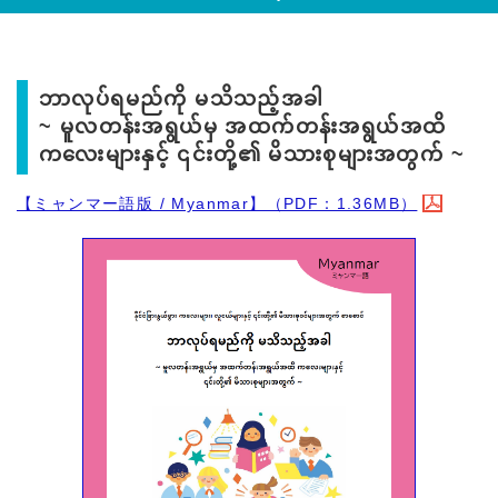
ဘာလုပ်ရမည်ကို မသိသည့်အခါ
~ မူလတန်းအရွယ်မှ အထက်တန်းအရွယ်အထိ
ကလေးများနှင့် ၎င်းတို့၏ မိသားစုများအတွက် ~
【ミャンマー語版 / Myanmar】（PDF：1.36MB）