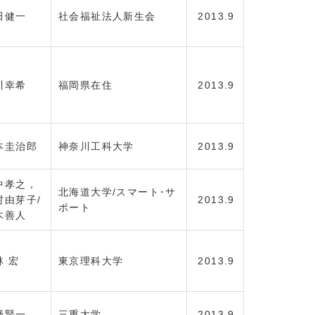
田健一
社会福祉法人新生会
2013.9
川幸希
福岡県在住
2013.9
本圭治郎
神奈川工科大学
2013.9
中孝之，
北海道大学/スマート･サ
村由芽子/
2013.9
ポート
木善人
林 宏
東京理科大学
2013.9
野賢一
三重大学
2013.9