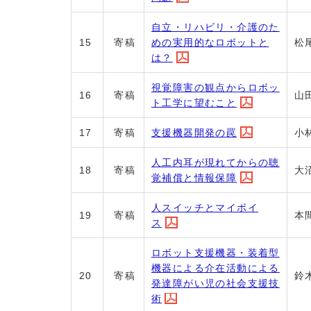
自立・リハビリ・介護のた
めの実用的なロボットと
15
寄稿
松
は？
視覚障害の観点からロボッ
16
寄稿
山
ト工学に望むこと
支援機器開発の罠
17
寄稿
小
人工内耳が現れてからの聴
18
寄稿
大
覚補償と情報保障
人スイッチとマイボイ
19
寄稿
本
ス
ロボット支援機器・装着型
機器による介在活動による
20
寄稿
鈴
発達障がい児の社会支援技
術