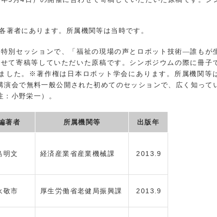
各著者にあります。所属機関等は当時です。
会特別セッションで、「福祉の現場の声とロボット技術―誰もが
わせて寄稿等していただいた原稿です。シンポジウムの際に冊子
ました。※著作権は日本ロボット学会にあります。所属機関等
講演会で無料一般公開された初めてのセッションで、広く知って
注：小野栄一）。
編著者
所属機関等
出版年
島明文
経済産業省産業機械課
2013.9
永敬市
厚生労働省老健局振興課
2013.9