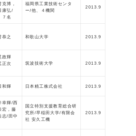
村克博，
福岡県工業技術センタ
2013.9
田康弘/
ー/他、４機関
，７名
村恭之
和歌山大学
2013.9
尾政輝
筑波技術大学
2013.9
尻正次
田和輝
日本精工株式会社
2013.9
井幸輝/西
国立特別支援教育総合研
崇宏，藤
究所/早稲田大学/有限会
2013.9
浩志/田中
社 安久工機