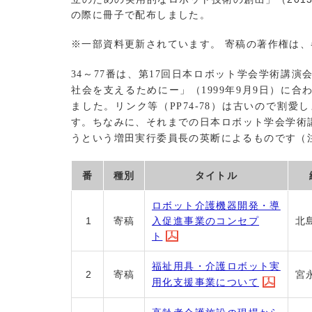
の際に冊子で配布しました。
※一部資料更新されています。
寄稿の著作権は、
34
～
77
番は、第
17
回日本ロボット学会学術講演
社会を支えるためにー」（
1999
年
9
月
9
日）に合
ました。リンク等（
PP74-78
）は古いので割愛し
す。ちなみに、それまでの日本ロボット学会学術
うという増田実行委員長の英断によるものです（
番
種別
タイトル
ロボット介護機器開発・導
入促進事業のコンセプ
1
寄稿
北
ト
福祉用具・介護ロボット実
2
寄稿
宮
用化支援事業について