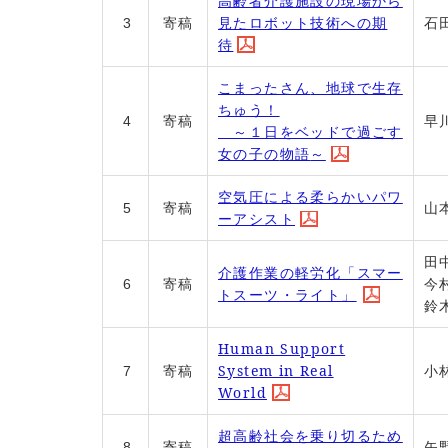
高齢者介護施設の現場から
見たロボット技術への期
3
寄稿
石
待
こまったさん
、地球で生存
ちゅう！
4
寄稿
早
～１日をベッドで過ごす
女の子の
物語
～
空気圧による柔らかいパワ
5
寄稿
山
ーアシスト
田
介護作業の軽労化「スマー
6
寄稿
今
トスーツ・ライト」
鈴
Human Support
System in Real
7
寄稿
小
World
超高齢社会を乗り切るため
8
寄稿
矢