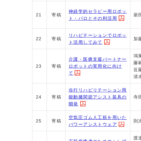
神経学的セラピー用ロボッ
21
寄稿
柴
ト・パロとその利活用
リハビテーションでロボッ
22
寄稿
加
ト活用してみて
鴻
介護・医療支援パートナー
藤
ロボットの実用化に向け
23
寄稿
近
て
清
歩行リハビリテーション用
能動膝関節アシスト装具の
24
寄稿
寺
開発
空気圧ゴム人工筋を用いた
25
寄稿
則
パワーアシストウェア
渡