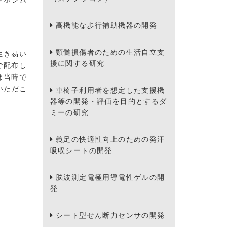
高機能な歩行補助機器の開発
頸髄損傷者のための生活自立支
生き易い
援に関する研究
で配布し
は当時で
いただこ
車椅子利用者を想定した支援機
器等の開発・評価を目的とするダ
ミーの研究
義足の快適性向上のための発汗
吸収シートの開発
脳波測定電極用導電性ゲルの開
発
シート型せん断力センサの開発