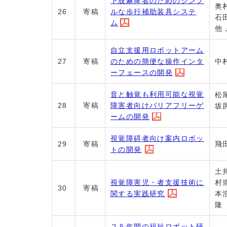
下肢麻痺者のためのシンプ
奥
ルな歩行補助装具システ
26
寄稿
石
ム
他
自立支援用ロボットアーム
のための簡便な操作インタ
27
寄稿
中
ーフェースの開
発
音と触覚も利用可能な視覚
松
障害者向けバリアフリーゲ
28
寄稿
坂
ームの開発
視覚障碍者向け案内ロボッ
29
寄稿
飛
トの開発
土
視覚障害児・者支援技術に
村
30
寄稿
関する実践研究
本
隆
２５年間の福祉ロボット研