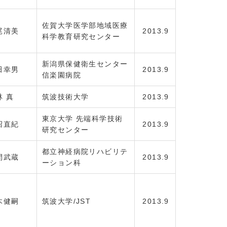
佐賀大学医学部地域医療
尾清美
2013.9
科学教育研究センター
新潟県保健衛生センター
田幸男
2013.9
信楽園病院
林 真
筑波技術大学
2013.9
東京大学 先端科学技術
沼直紀
2013.9
研究センター
都立神経病院リハビリテ
間武蔵
2013.9
ーション科
木健嗣
筑波大学/JST
2013.9