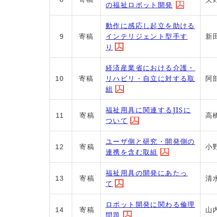
の福祉ロボット開発
動作に感応し起立を助ける
インテリジェント型手す
9
寄稿
新
り
経済産業省における介護・
リハビリ・自立に対する取
10
寄稿
阿
組
福祉用具に関連する
JIS
に
11
寄稿
高
ついて
ユーザ側と研究・開発側の
12
寄稿
小
連携を含む取組
福祉用具の開発にあたっ
13
寄稿
清
て
ロボット開発に関わる倫理
14
寄稿
山
問題