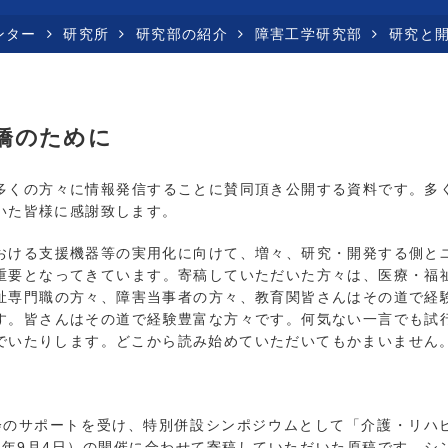
ンター
研究所
研究部の紹介
障害工学研究部
研究と
橋のために
くの方々に情報発信することに賛同頂き公開する資料です。多
いた皆様に感謝致します。
ける支援機器等の実用化に向けて、増々、研究・開発する側と
重要となってきています。寄稿していただいた方々は、医療・福
祉専門職の方々、障害当事者の方々、教育関皆さんはその道で経
す。皆さんはその道で経験豊富な方々です。何気ない一言でも試
でいたりします。どこから読み始めていただいてもかまいません
演会のサポートを受け、特別併設シンポジウムとして「介護・リハ
3年9月4日）の開催に合わせて寄稿していただいた原稿です。シ