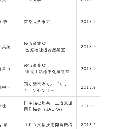
田 收
首都大学東京
2013.9
経済産業省
部英紀
2013.9
医療福祉機器産業室
経済産業省
橋昌行
2013.9
環境生活標準化推進室
国立障害者リハビリテー
野栄一
2013.9
ションセンター
日本福祉用具・生活支援
水壮一
2013.9
用具協会（JASPA）
内 繁
ＮＰＯ支援技術開発機構
2013.9