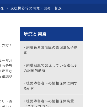
開発
支援機器等の研究・開発・普及
研究と開発
くの方々
網膜色素変性症の原因遺伝子探
索
ユーザお
網膜細胞で発現している遺伝子
祉の分野
の網羅的解析
験豊富な
行錯誤や
。
聴覚障害者への情報保障に関す
る研究
聴覚障害者への情報保障装置
ビリ・自
（ステノプコン）
ンポジム