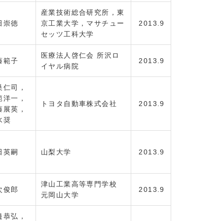
産業技術総合研究所，東
田崇徳
京工業大学，マサチュー
2013.9
セッツ工科大学
医療法人啓仁会 所沢ロ
藤範子
2013.9
イヤル病院
巣仁司，
範洋一，
トヨタ自動車株式会社
2013.9
藤展英，
水奨
田英嗣
山梨大学
2013.9
津山工業高等専門学校
次俊郎
2013.9
元岡山大学
邉恭弘，