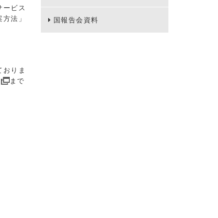
サービス
案方法」
国報告会資料
ておりま
まで