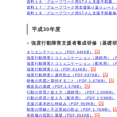
資料１６「グループワーク用STさん支援手順書」（P
資料１７「グループワーク用支援振り返りシート」（
資料１８「グループワーク用STさん支援手順書修正用
平成30年度
強度行動障害支援者養成研修（基礎
オリエンテーション（PDF:446KB）
強度行動障害とコミュニケーション（講師用）（PDF
強度行動障害とコミュニケーション（配布用）（PDF
強度行動障害とは（PDF:814KB）
強度行動障害と虐待防止（PDF:697KB）
研修の意図と期待すること（PDF:1.67MB）
構造化の基礎（PDF:1.57MB）
行動の背景と捉え方（講師用）（PDF:1.06MB）
行動の背景と捉え方（配布用）（PDF:1.03MB）
支援の基本的な枠組み（PDF:959KB）
制度の理解と不正受給の防止（PDF:1.76MB）
本研修の役割と展望（PDF:654KB）