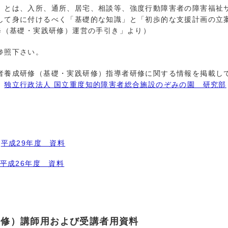
とは、入所、通所、居宅、相談等、強度行動障害者の障害福祉
して身に付けるべく「基礎的な知識」と「初歩的な支援計画の立
修（基礎・実践研修）運営の手引き」より）
参照下さい。
者養成研修（基礎・実践研修）指導者研修に関する情報を掲載し
、
独立行政法人 国立重度知的障害者総合施設のぞみの園 研究部
▶
平成29年度 資料
平成26年度 資料
研修）講師用および受講者用資料